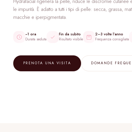
Hydrafacial rigenera la pelle, riduce le discromie cutanee 
Filler Occhiaie
le impurità. È adatto a tutti i tipi di pelle: secca, grassa, m
macchie e iperpigmentata.
Gummy Smile
Filler Glutei
~1 ora
Fin da subito
2–3 volte l’anno
Durata seduta
Risultato visibile
Frequenza consigliata
ALTRI TRATTAMENTI
Carbossiterapia
PRENOTA UNA VISITA
DOMANDE FREQUE
Hydrafacial
Labioplastica
CORSI DI FORMAZIONE
Corso Filler Labbra
Corso Rinofiller