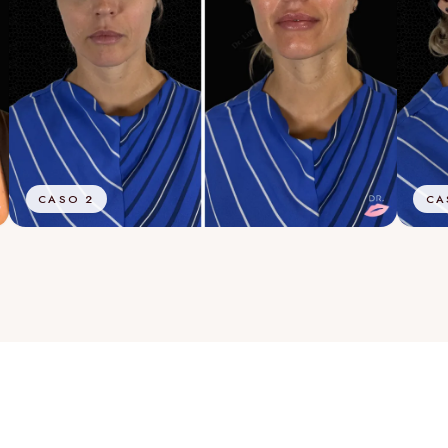
CASO 2
CA