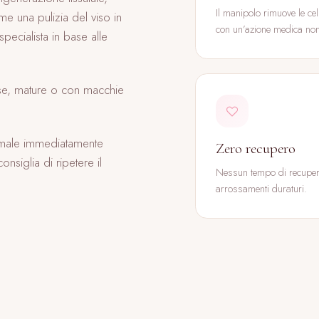
Il manipolo rimuove le ce
me una pulizia del viso in
con un’azione medica non
pecialista in base alle
rasse, mature o con macchie
ormale immediatamente
Zero recupero
nsiglia di ripetere il
Nessun tempo di recupero
arrossamenti duraturi.