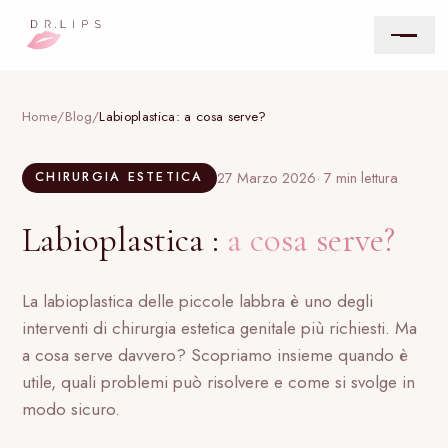
Chi siamo
Home
/
Blog
/
Labioplastica: a cosa serve?
MEDICINA ESTETICA
27 Marzo 2026
· 7 min lettura
CHIRURGIA ESTETICA
Filler Labbra
Labioplastica :
a cosa serve?
Rinofiller
La labioplastica delle piccole labbra è uno degli
Botox
interventi di chirurgia estetica genitale più richiesti. Ma
a cosa serve davvero? Scopriamo insieme quando è
Biorivitalizzazione
utile, quali problemi può risolvere e come si svolge in
modo sicuro.
Face Contouring