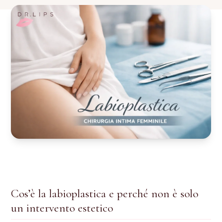
Filler Occhiaie
Gummy Smile
Filler Glutei
ALTRI TRATTAMENTI
Carbossiterapia
Hydrafacial
Labioplastica
CORSI DI FORMAZIONE
Cos’è la labioplastica e perché non è solo
Corso Filler Labbra
un intervento estetico