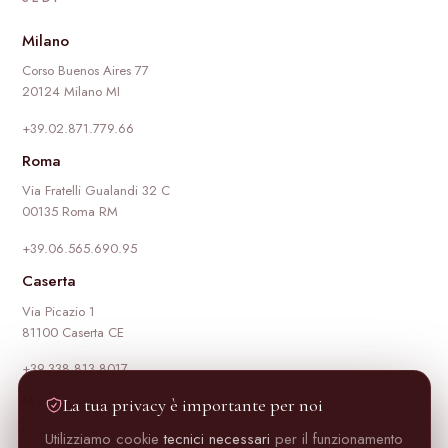
Milano
Corso Buenos Aires 77
20124 Milano MI
+39.02.871.779.66
Roma
Via Fratelli Gualandi 32 C
00135 Roma RM
+39.06.565.690.95
Caserta
Via Picazio 1
81100 Caserta CE
+39.338.813.8017
Madrid
La tua privacy è importante per noi
Calle de Hermosilla 95
Utilizziamo cookie
tecnici necessari
per il funzionamento